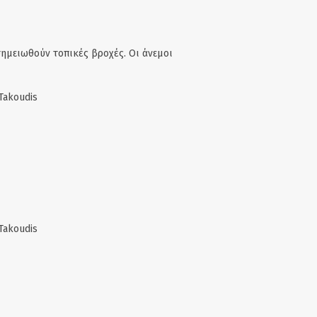
σημειωθούν τοπικές βροχές. Οι άνεμοι
Takoudis
Takoudis