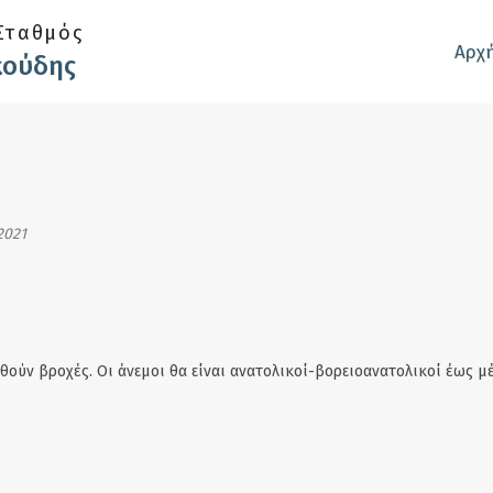
Σταθμός
Αρχ
κούδης
2021
θούν βροχές. Οι άνεμοι θα είναι ανατολικοί-βορειοανατολικοί έως μέ