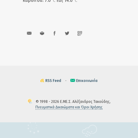
Καρδίτσα: 7.0
°C
14.0
°C
έως
RSS Feed
·
Επικοινωνία
© 1998 - 2026 Ε.ΜΕ.Σ. Αλέξανδρος Τακούδης,
Πνευματικά Δικαιώματα και Όροι Χρήσης